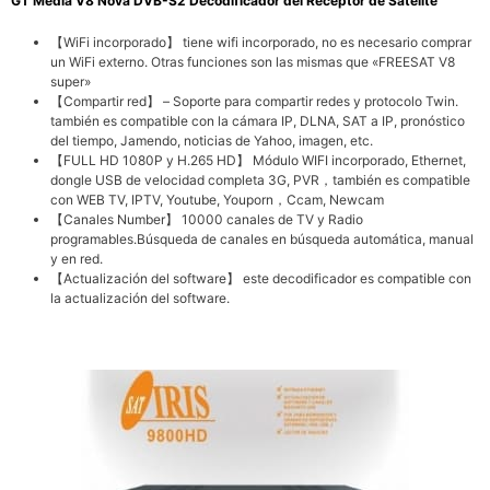
GT Media V8 Nova DVB-S2 Decodificador del Receptor de Satélite
【WiFi incorporado】 tiene wifi incorporado, no es necesario comprar
un WiFi externo. Otras funciones son las mismas que «FREESAT V8
super»
【Compartir red】 – Soporte para compartir redes y protocolo Twin.
también es compatible con la cámara IP, DLNA, SAT a IP, pronóstico
del tiempo, Jamendo, noticias de Yahoo, imagen, etc.
【FULL HD 1080P y H.265 HD】 Módulo WIFI incorporado, Ethernet,
dongle USB de velocidad completa 3G, PVR，también es compatible
con WEB TV, IPTV, Youtube, Youporn，Ccam, Newcam
【Canales Number】 10000 canales de TV y Radio
programables.Búsqueda de canales en búsqueda automática, manual
y en red.
【Actualización del software】 este decodificador es compatible con
la actualización del software.