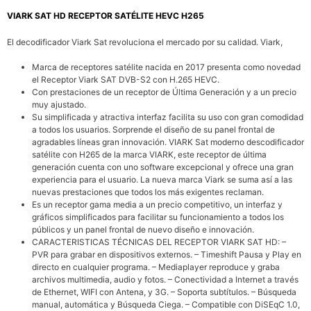
VIARK SAT HD RECEPTOR SATÉLITE HEVC H265
El decodificador Viark Sat revoluciona el mercado por su calidad. Viark,
Marca de receptores satélite nacida en 2017 presenta como novedad
el Receptor Viark SAT DVB-S2 con H.265 HEVC.
Con prestaciones de un receptor de Última Generación y a un precio
muy ajustado.
Su simplificada y atractiva interfaz facilita su uso con gran comodidad
a todos los usuarios. Sorprende el diseño de su panel frontal de
agradables líneas gran innovación. VIARK Sat moderno descodificador
satélite con H265 de la marca VIARK, este receptor de última
generación cuenta con uno software excepcional y ofrece una gran
experiencia para el usuario. La nueva marca Viark se suma así a las
nuevas prestaciones que todos los más exigentes reclaman.
Es un receptor gama media a un precio competitivo, un interfaz y
gráficos simplificados para facilitar su funcionamiento a todos los
públicos y un panel frontal de nuevo diseño e innovación.
CARACTERISTICAS TÉCNICAS DEL RECEPTOR VIARK SAT HD: –
PVR para grabar en dispositivos externos. – Timeshift Pausa y Play en
directo en cualquier programa. – Mediaplayer reproduce y graba
archivos multimedia, audio y fotos. – Conectividad a Internet a través
de Ethernet, WIFI con Antena, y 3G. – Soporta subtítulos. – Búsqueda
manual, automática y Búsqueda Ciega. – Compatible con DiSEqC 1.0,