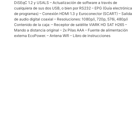
DiSEqC 1.2 y USALS – Actualización de software a través de
cualquiera de sus dos USB, o bien por RS232 – EPG (Guía electrónica
de programas) – Conexión HDMI 1.3 y Euroconector (SCART) – Salida
de audio digital coaxial – Resoluciones: 1080p/i, 720p, 576i, 480p/i
Contenido de la caja: – Receptor de satélite VIARK HD SAT H265 –
Mando a distancia original – 2x Pilas AAA – Fuente de alimentación
externa EcoPower. – Antena Wifi – Libro de instrucciones