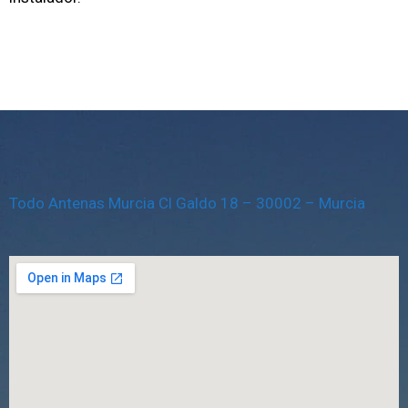
Todo Antenas Murcia Cl Galdo 18 – 30002 – Murcia